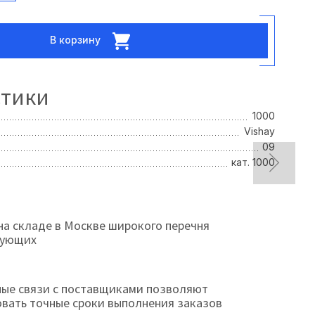
В корзину
стики
1000
Vishay
09
кат. 1000
на складе в Москве широкого перечня
тующих
ые связи с поставщиками позволяют
овать точные сроки выполнения заказов