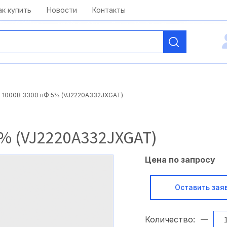
kai@antelcom.ru
c 08:00 до 20:00
ак купить
Новости
Контакты
 1000B 3300 пФ 5% (VJ2220A332JXGAT)
5% (VJ2220A332JXGAT)
Цена по запросу
Оставить зая
Количество: