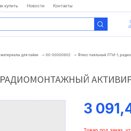
kai@antelcom.ru
c 08:00 до 20:00
ак купить
Новости
Контакты
Флюс паяльный ЛТИ-1, радиом
материалы для пайки
00-00000602
 РАДИОМОНТАЖНЫЙ АКТИВИР
3 091,
Товар под заказ, у